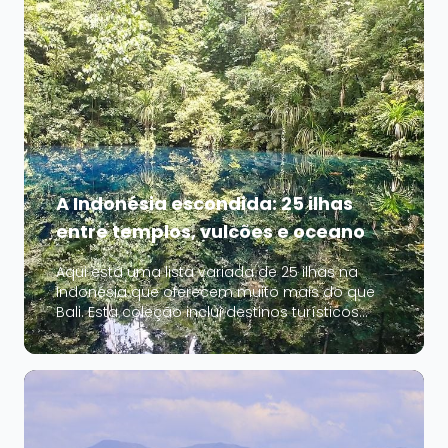
Lago de...
A Indonésia escondida: 25 ilhas
entre templos, vulcões e oceano
Aqui está uma lista variada de 25 ilhas na
Indonésia que oferecem muito mais do que
Bali. Esta coleção inclui destinos turísticos
conhecidos, ilhas com templos e praias, e
também lugares menos conhecidos para
quem quer explorar a verdadeira riqueza do
arquipélago. Desde os penhascos de Nusa
Penida...