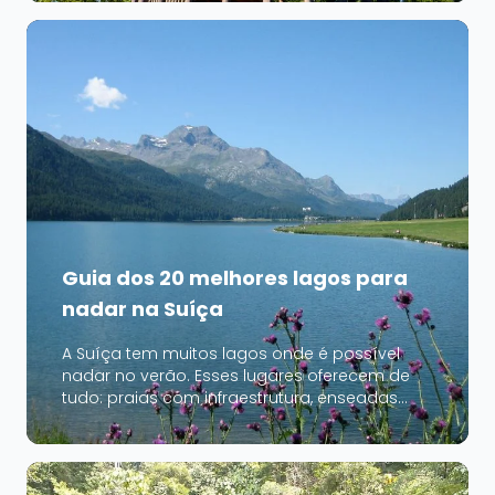
catedral Notre-Dame com suas ruas
pavimentadas e casas antigas. Mais abaixo,
ao longo do Lago de Genebra, as margens
oferecem passeios e...
Guia dos 20 melhores lagos para
nadar na Suíça
A Suíça tem muitos lagos onde é possível
nadar no verão. Esses lugares oferecem de
tudo: praias com infraestrutura, enseadas
tranquilas ao pé das montanhas, águas
turquesa rodeadas por florestas. Alguns lagos
são muito movimentados e confortáveis,
outros menos conhecidos e mais calmos. Do