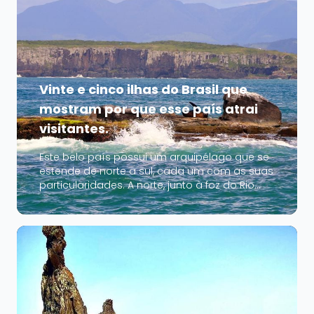
Vinte e cinco ilhas do Brasil que
mostram por que esse país atrai
visitantes.
Este belo país possui um arquipélago que se
estende de norte a sul, cada um com as suas
particularidades. A norte, junto à foz do Rio
Amazonas, Marajó atrai visitantes com os
seus mangais e rebanhos de gado que
pastam livremente. Mais a leste, as dunas
brancas do Maranhão criam paisagens
lunares em...