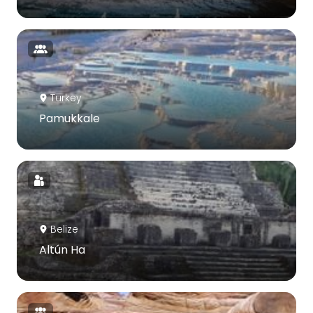
Turkey
Pamukkale
Belize
Altún Ha