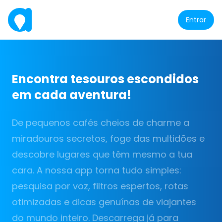
Entrar
Encontra tesouros escondidos
em cada aventura!
De pequenos cafés cheios de charme a
miradouros secretos, foge das multidões e
descobre lugares que têm mesmo a tua
cara. A nossa app torna tudo simples:
pesquisa por voz, filtros espertos, rotas
otimizadas e dicas genuínas de viajantes
do mundo inteiro. Descarrega já para