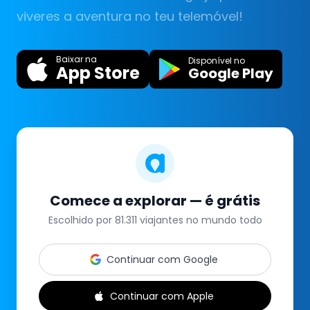
viveres a aventura no teu telemóvel!
Baixar na
Disponível no
App Store
Google Play
Comece a explorar — é grátis
Escolhido por 81.311 viajantes no mundo todo
Continuar com Google
Continuar com Apple