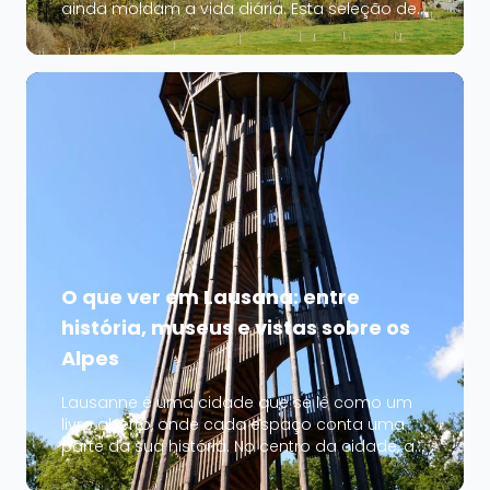
ainda moldam a vida diária. Esta seleção de
20 aldeias oferece uma visão dos diferentes
estilos regionais: vilarejos medievais altos nas
Alpes, aldeias com vinhedos em terraços e
comunidades montanhesas onde as...
O que ver em Lausana: entre
história, museus e vistas sobre os
Alpes
Lausanne é uma cidade que se lê como um
livro aberto, onde cada espaço conta uma
parte da sua história. No centro da cidade, a
área medieval serpenteia ao redor da