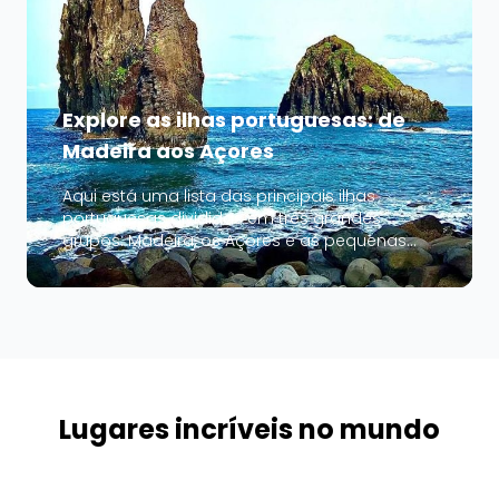
Explore as ilhas portuguesas: de
Madeira aos Açores
Aqui está uma lista das principais ilhas
portuguesas divididas em três grandes
grupos: Madeira, os Açores e as pequenas
ilhas notáveis do Atlântico. Estas ilhas
oferecem diversos cenários com falésias,
praias de areia, vulcões, lagos e natureza
preservada. Cada uma possui seu próprio
caráter e...
Lugares incríveis no mundo