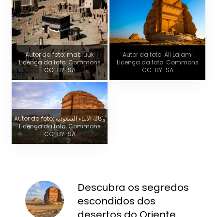
Autor da foto: mabruuk
Autor da foto: Ali Lajami
Licença da foto: Commons
Licença da foto: Commons
CC-BY-SA
CC-BY-SA
Autor da foto: وكالة الأنباء السعودية
Licença da foto: Commons
CC-BY-SA
Descubra os segredos
escondidos dos
desertos do Oriente