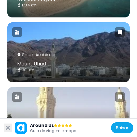
173.4 km
Saudi Arabia
Mount Uhud
301 km
Saudi Arabia
Around Us
Baixar
Masjid al-Qiblatain
Guia de viagem e mapas
302.2 km