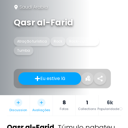
Saudi Arabia
Qasr al-Farid
Atração turística
Rock
Rock-cut tomb
Tumba
Eu estive lá
8
1
6k
Fotos
Collections
Popularidade
Discussion
Avaliações
Qasr al-Farid
,
Túmulo nabateu