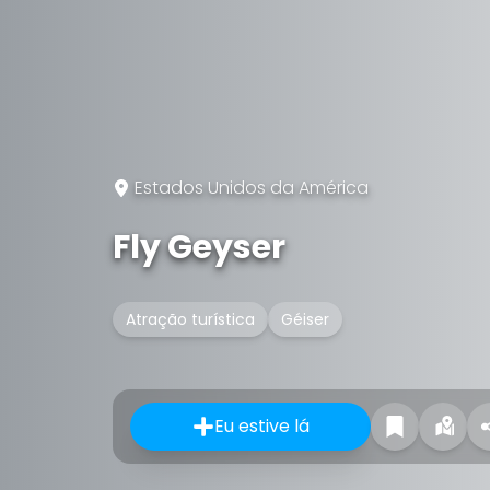
Estados Unidos da América
Fly Geyser
Atração turística
Géiser
Eu estive lá