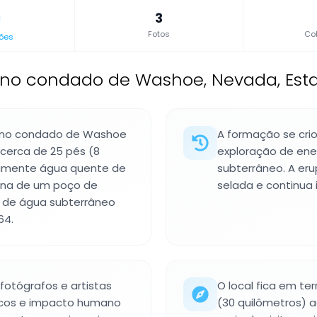
3
Fotos
Col
ões
 no condado de Washoe, Nevada, Esta
l no condado de Washoe
A formação se cri
cerca de 25 pés (8
exploração de ene
uamente água quente de
subterrâneo. A er
gina de um poço de
selada e continua
o de água subterrâneo
64.
fotógrafos e artistas
O local fica em te
cos e impacto humano
(30 quilômetros) a