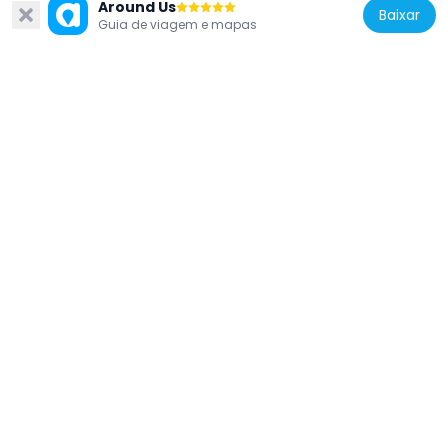
Around Us
Baixar
Guia de viagem e mapas
Estados Unidos da América
Gila Bend Visitor Center and Museum
69.8 km
Estados Unidos da América
Cabeza Prieta Game Range
52.1 km