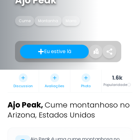
Ajo Peak
Cume
Montanha
Morro
Eu estive lá
1.6k
Popularidade
Discussion
Avaliações
Photo
Ajo Peak
,
Cume montanhoso no
Arizona, Estados Unidos
Ajo Peak é uma cume montanhosa no