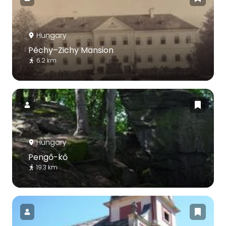
Hungary
Péchy–Zichy Mansion
6.2 km
Hungary
Pengő-kő
19.3 km