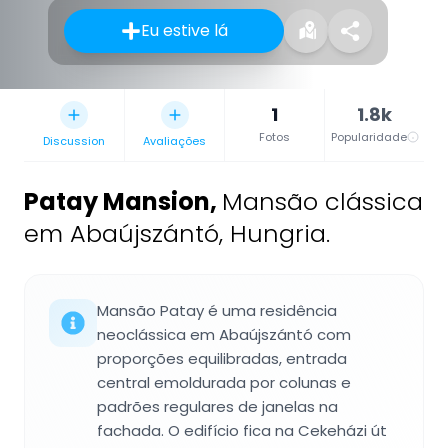
Eu estive lá
1
1.8k
Fotos
Popularidade
Discussion
Avaliações
Patay Mansion
,
Mansão clássica
em Abaújszántó, Hungria.
Mansão Patay é uma residência
neoclássica em Abaújszántó com
proporções equilibradas, entrada
central emoldurada por colunas e
padrões regulares de janelas na
fachada. O edifício fica na Cekeházi út