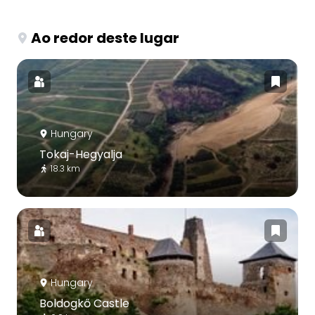
Ao redor deste lugar
Hungary
Tokaj-Hegyalja
18.3 km
Hungary
Boldogkő Castle