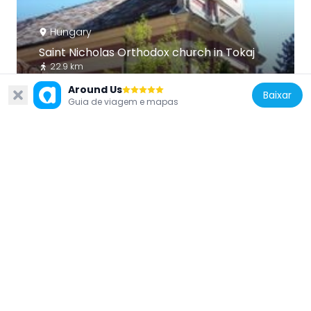
Hungary
Saint Nicholas Orthodox church in Tokaj
22.9 km
Around Us
Baixar
Guia de viagem e mapas
Hungary
Synagogue in Tokaj
23 km