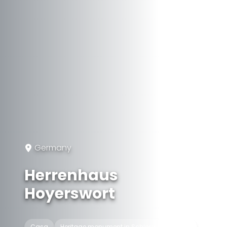
Germany
Herrenhaus
Hoyerswort
Casa
Heritage monument in Schleswig-Holstein