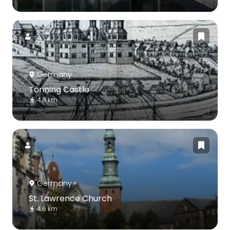
Germany
Tönning Castle
4.8 km
Germany
St. Lawrence Church
4.6 km