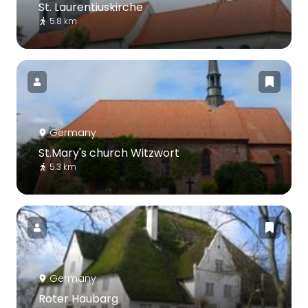
St. Laurentiuskirche
5.8 km
Germany
St.Mary's church Witzwort
5.3 km
Germany
Roter Haubarg