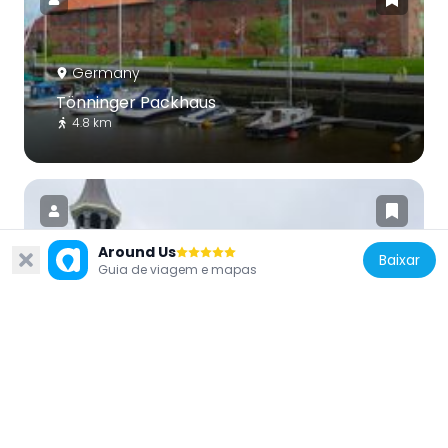
Germany
Tönninger Packhaus
4.8 km
Around Us
Baixar
Guia de viagem e mapas
Germany
Couvent des Franciscains de Lunden
5.6 km