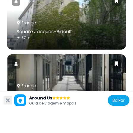
França
Square Jacques-Bidault
87 m
França
Galerie du Caire
Around Us
Baixar
212 m
Guia de viagem e mapas