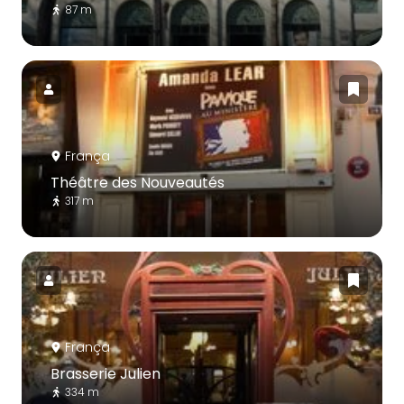
87 m
França
Théâtre des Nouveautés
317 m
França
Brasserie Julien
334 m