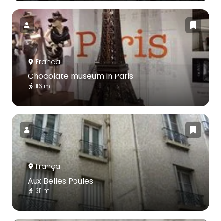
França
Chocolate museum in Paris
116 m
França
Aux Belles Poules
311 m