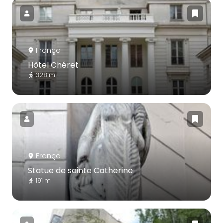
França
Hôtel Chéret
328 m
França
Statue de sainte Catherine
191 m