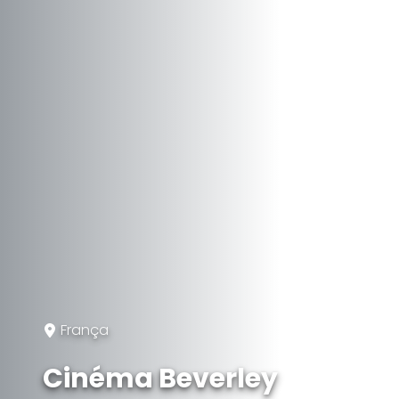
França
Cinéma Beverley