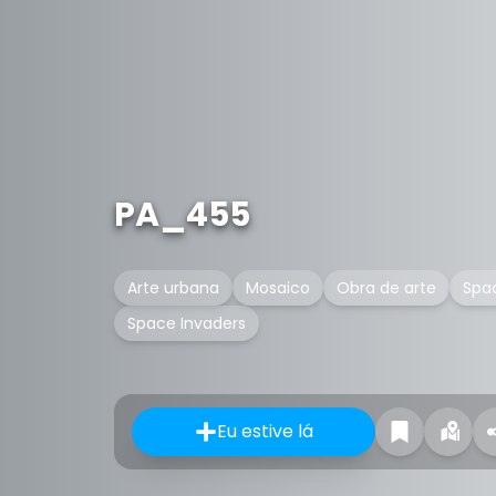
PA_455
Arte urbana
Mosaico
Obra de arte
Spa
Space Invaders
Eu estive lá