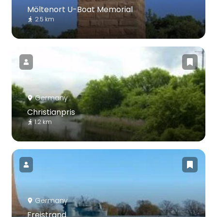
Möltenort U-Boat Memorial
2.5 km
Germany
Christianpris
1.2 km
Germany
Freistrand