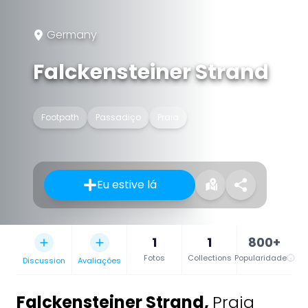
Germany
Falckensteiner Strand
Footpath
Passadiço
Praia
Eu estive lá
1
1
800+
Fotos
Collections
Popularidade
Discussion
Avaliações
Falckensteiner Strand
,
Praia