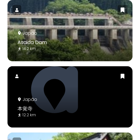
Japão
Asaida Dam
14.2 km
Japão
本覚寺
12.2 km