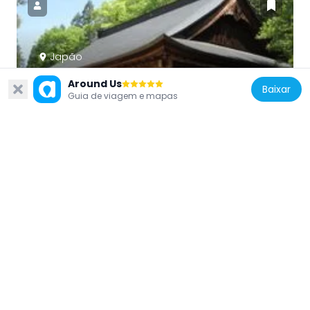
Japão
Hokke-ji
Around Us
Baixar
15 km
Guia de viagem e mapas
Japão
正宗寺
9.3 km