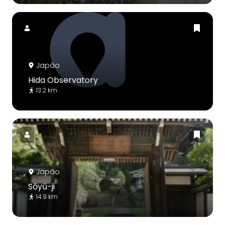
Japão
Hida Observatory
13.2 km
Japão
Sōyū-ji
14.9 km