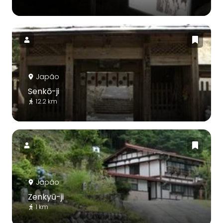
Japão
Senkō-ji
12.2 km
Japão
Zenkyū-ji
1 km