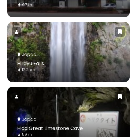
9.7 km
Japão
Hirayu Falls
12.2 km
Japão
Hida Great Limestone Cave
59 m