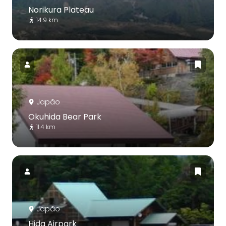
Norikura Plateau
14.9 km
Japão
Okuhida Bear Park
11.4 km
Japão
Hida Airpark