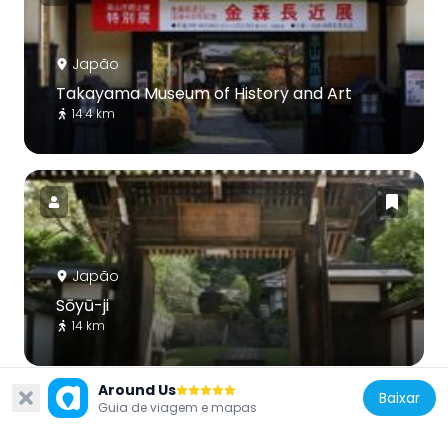
Japão
Takayama Museum of History and Art
14.4 km
Japão
Sōyū-ji
14 km
Around Us
Baixar
Guia de viagem e mapas