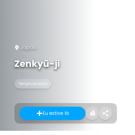
Japão
Zenkyū-ji
Templo budista
Eu estive lá