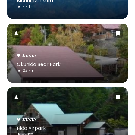
Mount Norikura
14.4 km
Japão
Okuhida Bear Park
12.3 km
Japão
Hida Airpark
8.9 km