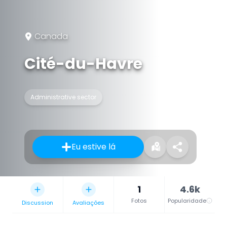
Canada
Cité-du-Havre
Administrative sector
Eu estive lá
1
4.6k
Fotos
Popularidade
Discussion
Avaliações