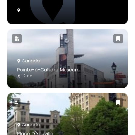
Canada
Pointe-à-Callière Museum
1.2 km
Canada
Place D'Youville