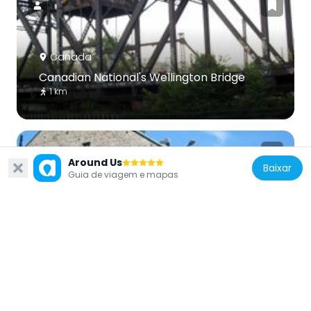
Canada
Canadian National's Wellington Bridge
1 km
Around Us
Baixar
Guia de viagem e mapas
Canada
Buchanan Warehouse
657 m