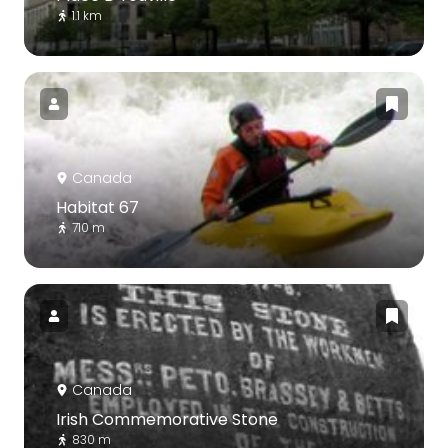
1.1 km
Canada
Habitat 67
710 m
Canada
Irish Commemorative Stone
830 m