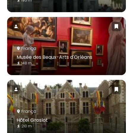
195 m
França
Musée des Beaux-Arts d'Orléans
148 m
França
Hôtel Groslot
210 m