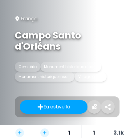
França
Campo Santo
d'Orléans
Cemitério
Monument historique classé
Monument historique inscrit
Village green
Eu estive lá
1
1
3.1k