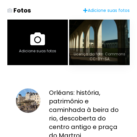
Fotos
Adicione suas fotos
Adicione suas fotos
Licença da foto: Commons
CC-BY-SA
Orléans: história,
patrimônio e
caminhada à beira do
rio, descoberta do
centro antigo e praça
do Martroi