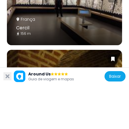
França
Cercil
156 m
Around Us
Baixar
Guia de viagem e mapas
França
Crypte Saint-Avit, Orléans
128 m