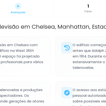
1
Fotos
Avaliações
elevisão em Chelsea, Manhattan, Esta
visão em Chelsea com
O edifício começo
fício na West 26th
antes que Adolph 
O espaço foi projetado
em 1914. Durante os
profissionais para vários
extensivamente o
telenovelas.
 telenovelas e produções
O acesso aos estú
espectadores. Os
pessoal autorizad
 onde gerações de atores
sobre possíveis vi