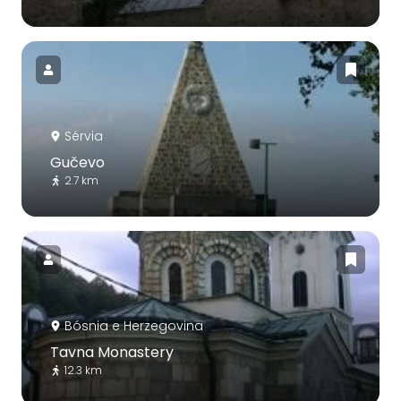
Sérvia
Gučevo
2.7 km
Bósnia e Herzegovina
Tavna Monastery
12.3 km