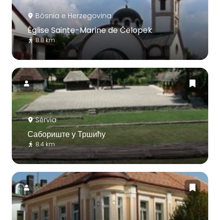
Bósnia e Herzegovina
Église Sainte-Marine de Čelopek
8.8 km
Sérvia
Сабориште у Тршићу
8.4 km