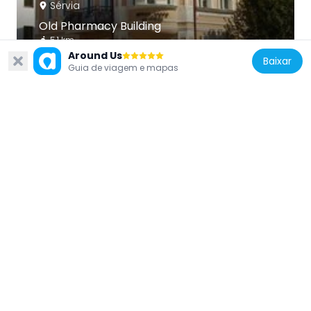
Sérvia
Old Pharmacy Building
5.1 km
Around Us
Baixar
Guia de viagem e mapas
Sérvia
Gimnazija Vuk Karadžić
5 km
Sérvia