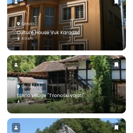
Sérvia
Culture House Vuk Karadžić
4.9 km
Sérvia
Ethno village "Tronoški vajati"
10.9 km