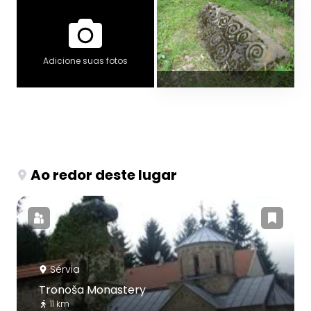
Adicione suas fotos
Ao redor deste lugar
Sérvia
Tronoša Monastery
11 km