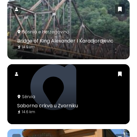
Bósnia e Herzegovina
Bridge of King Alexander I Karadjordjevic
14.9 km
Sérvia
Saborna crkva u Zvorniku
14.6 km