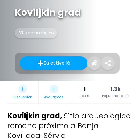
Koviljkin grad
Sítio arqueológico
Eu estive lá
1
1.3k
Fotos
Popularidade
Discussion
Avaliações
Koviljkin grad
,
Sítio arqueológico
romano próximo a Banja
Koviljaca, Sérvia