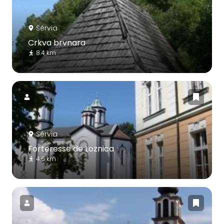
Sérvia
Crkva brvnara
8.4 km
Sérvia
Forteresse de Loznica
4.6 km