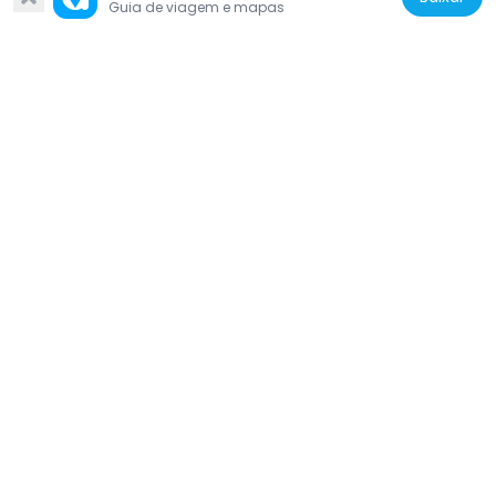
Guia de viagem e mapas
Portugal
Câmara Municipal de Miranda do Douro
269 m
Portugal
Miradouro de São João das Arribas
6.5 km
Portugal