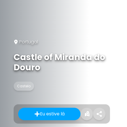
Portugal
Castle of Miranda do
Douro
Castelo
Eu estive lá