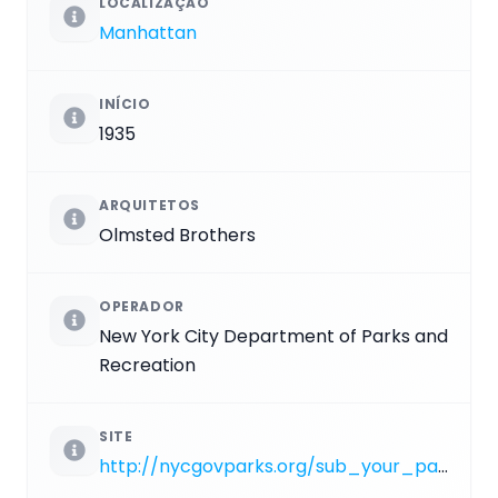
LOCALIZAÇÃO
Manhattan
INÍCIO
1935
ARQUITETOS
Olmsted Brothers
OPERADOR
New York City Department of Parks and
Recreation
SITE
http://nycgovparks.org/sub_your_park/park_info_pages/park_info.php?propID=M029