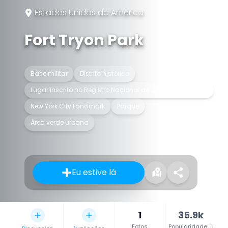
Estados Unidos da América
Fort Tryon Park
Base militar
Distrito histórico
Lugar inscrito no Registro Nacional de Lugares Históricos
New York City Landmark
Parque
Área verde urbana
Eu estive lá
1
35.9k
Fotos
Popularidade