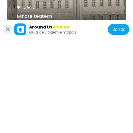
Suécia
Mindre teatern
176 m
Around Us
Baixar
Guia de viagem e mapas
Suécia
Arsenalsgatan 8
99 m