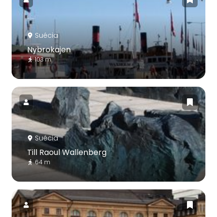
Suécia
Nybrokajen
103 m
Suécia
Till Raoul Wallenberg
64 m