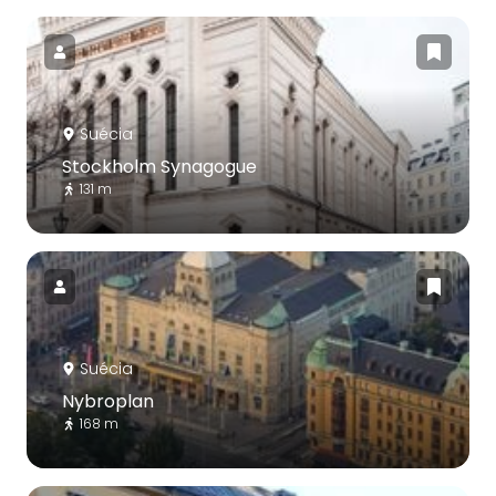
Suécia
Stockholm Synagogue
131 m
Suécia
Nybroplan
168 m