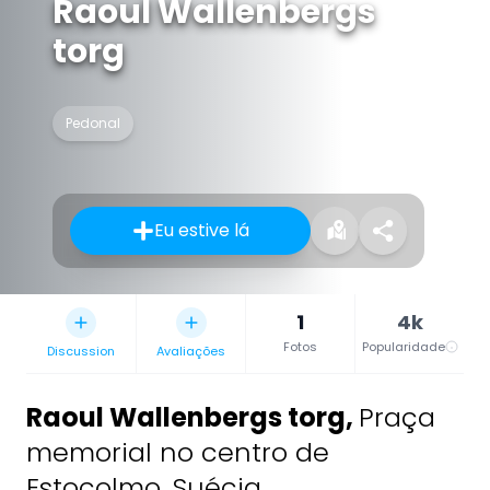
Raoul Wallenbergs
torg
Pedonal
Eu estive lá
1
4k
Fotos
Popularidade
Discussion
Avaliações
Raoul Wallenbergs torg
,
Praça
memorial no centro de
Estocolmo, Suécia