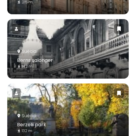
215 m
Suécia
Berns salonger
142 m
Suécia
Berzelii park
132 m