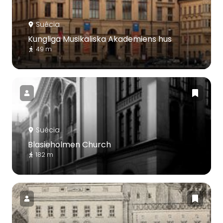
Suécia
Kungliga Musikaliska Akademiens hus
49 m
Suécia
Blasieholmen Church
182 m