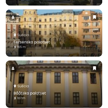
Suécia
Fersenska palatset
165 m
Suécia
Bååtska palatset
107 m