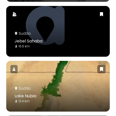
Sudão
Jebel Sahaba
16.6 km
Sudão
Lake Nubia
13.4 km