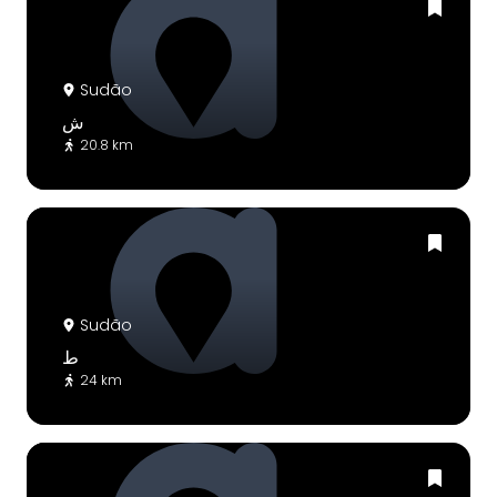
Sudão
ش
20.8 km
Sudão
ط
24 km