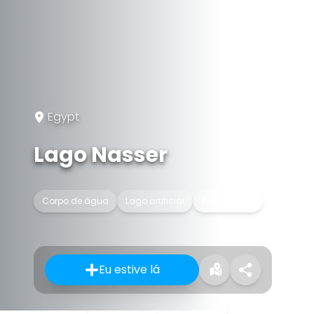
Egypt
Lago Nasser
Corpo de água
Lago artificial
Reservatório
Eu estive lá