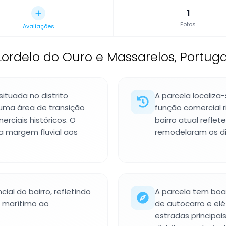
1
Fotos
Avaliações
ordelo do Ouro e Massarelos, Portuga
ituada no distrito
A parcela localiza
 numa área de transição
função comercial r
rciais históricos. O
bairro atual refl
 a margem fluvial aos
remodelaram os dis
ial do bairro, refletindo
A parcela tem boa 
 marítimo ao
de autocarro e elé
estradas principai