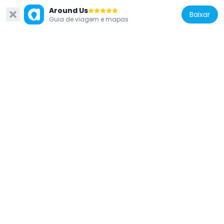
Around Us
Baixar
Guia de viagem e mapas
Poland
10a Starowiejska Street in Gdynia
432 m
Poland
9 Świętojańska Street in Gdynia
608 m