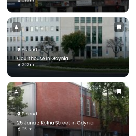
598 m
Poland
Courthouse in Gdynia
202 m
Poland
25 Jana z Kolna Street in Gdynia
251 m