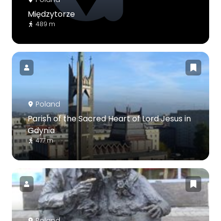
Międzytorze
489 m
Poland
Parish of the Sacred Heart of Lord Jesus in
Gdynia
477 m
Poland