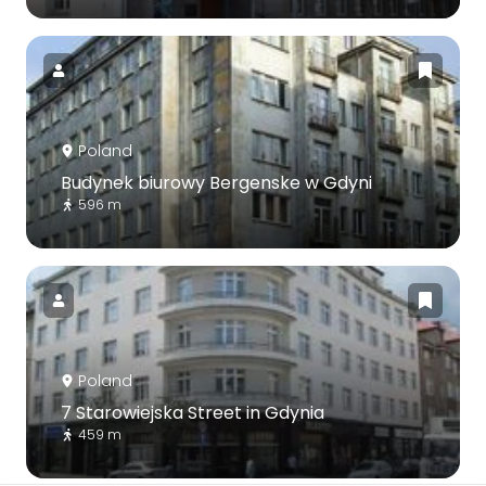
Poland
Budynek biurowy Bergenske w Gdyni
596 m
Poland
7 Starowiejska Street in Gdynia
459 m