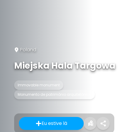
Poland
Miejska Hala Targowa
Immovable monument
Monumento de patrimônio arquitetônico
Eu estive lá