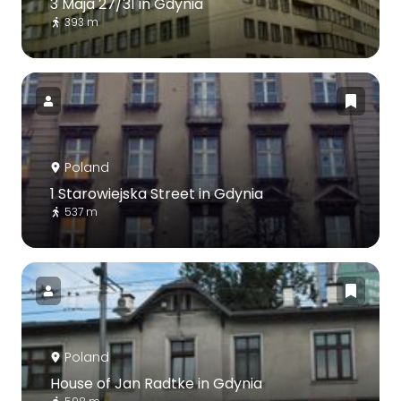
3 Maja 27/31 in Gdynia
393 m
Poland
1 Starowiejska Street in Gdynia
537 m
Poland
House of Jan Radtke in Gdynia