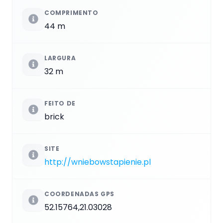
COMPRIMENTO
44 m
LARGURA
32 m
FEITO DE
brick
SITE
http://wniebowstapienie.pl
COORDENADAS GPS
52.15764,21.03028