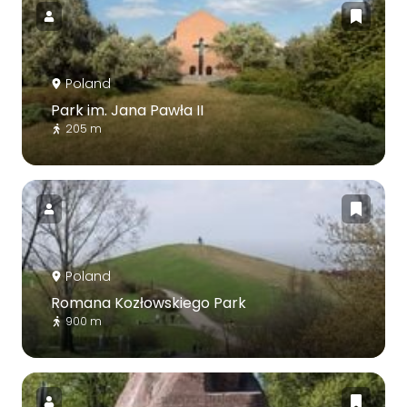
Poland
Park im. Jana Pawła II
205 m
Poland
Romana Kozłowskiego Park
900 m