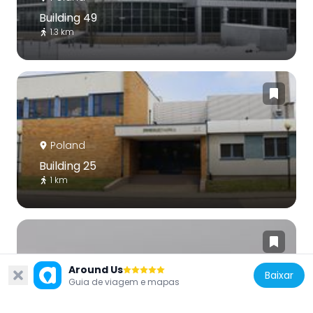
Building 49
1.3 km
Poland
Building 25
1 km
Around Us
Baixar
Guia de viagem e mapas
Poland