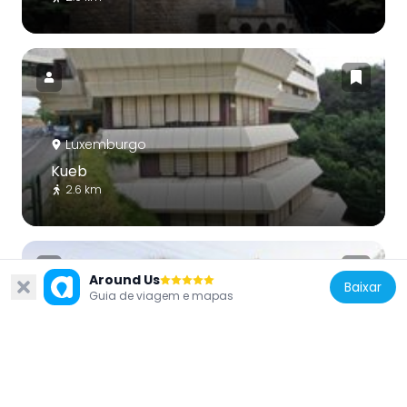
Luxemburgo
Kueb
2.6 km
Around Us
Baixar
Guia de viagem e mapas
Luxemburgo
Arboretum Kirchberg
942 m