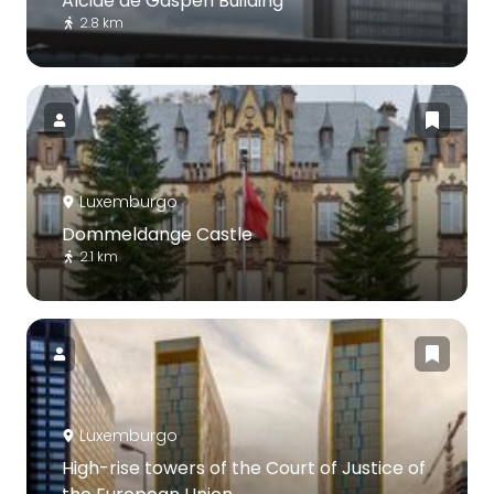
Alcide de Gasperi Building
2.8 km
Luxemburgo
Dommeldange Castle
2.1 km
Luxemburgo
High-rise towers of the Court of Justice of