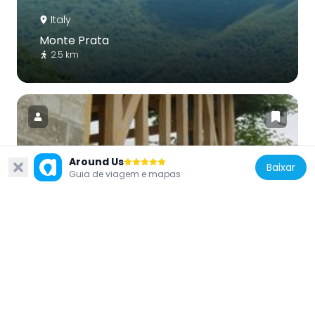
Italy
Monte Prata
2.5 km
Around Us
Baixar
Italy
Guia de viagem e mapas
Porche di Vallinfante
3 km