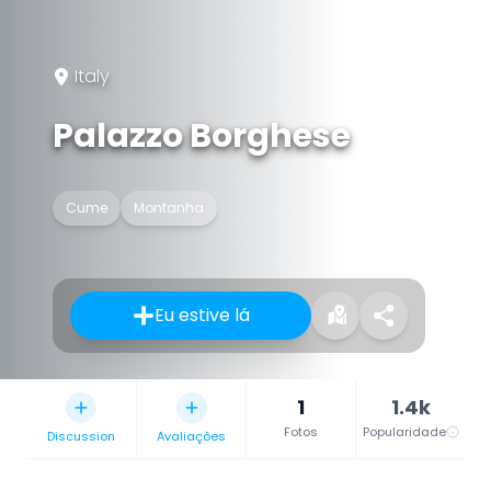
Italy
Palazzo Borghese
Cume
Montanha
Eu estive lá
1
1.4k
Fotos
Popularidade
Discussion
Avaliações