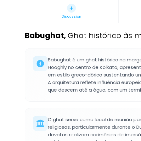
Discussion
Babughat
,
Ghat histórico às 
Babughat é um ghat histórico na marge
Hooghly no centro de Kolkata, apresen
em estilo greco-dórico sustentando um
A arquitetura reflete influência europei
que descem até a água, com um termin
O ghat serve como local de reunião pa
religiosas, particularmente durante o D
devotos realizam cerimônias de imersão