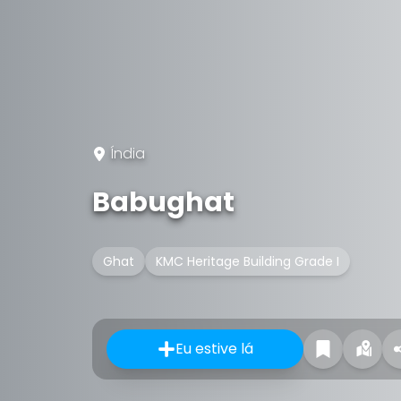
Índia
Babughat
Ghat
KMC Heritage Building Grade I
Eu estive lá