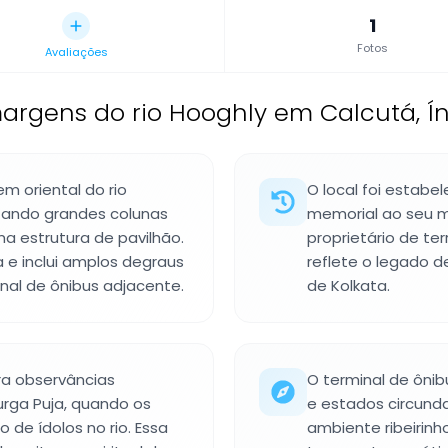
1
Fotos
Avaliações
margens do rio Hooghly em Calcutá, Í
m oriental do rio
O local foi estab
tando grandes colunas
memorial ao seu m
a estrutura de pavilhão.
proprietário de te
a e inclui amplos degraus
reflete o legado d
al de ônibus adjacente.
de Kolkata.
ra observâncias
O terminal de ôni
urga Puja, quando os
e estados circunda
 de ídolos no rio. Essa
ambiente ribeirin