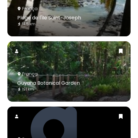
França
Plage de l'île Saint-Joseph
14.5 km
França
Guyana Botanical Garden
19.1 km