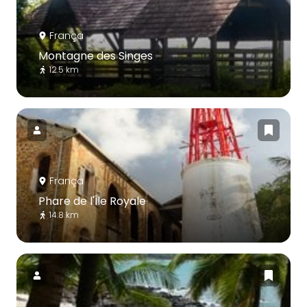
França
Montagne des Singes
12.5 km
França
Phare de l'Île Royale
14.8 km