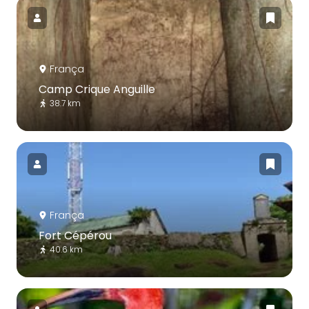
França
Camp Crique Anguille
38.7 km
França
Fort Cépérou
40.6 km