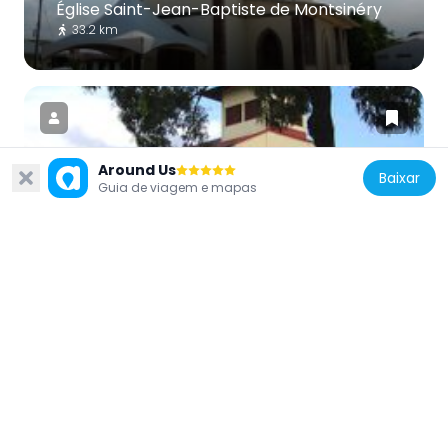
Église Saint-Jean-Baptiste de Montsinéry
33.2 km
Around Us
Baixar
Guia de viagem e mapas
França
Église Sainte-Catherine de Kourou
2.1 km
França
Place Léopold-Héder