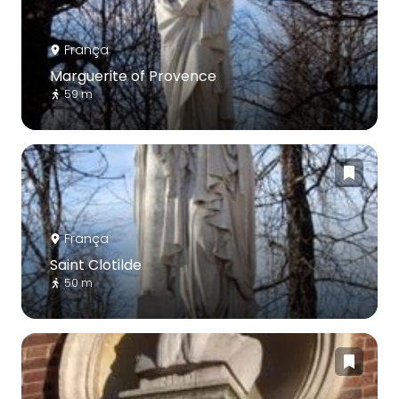
França
Marguerite of Provence
59 m
França
Saint Clotilde
50 m