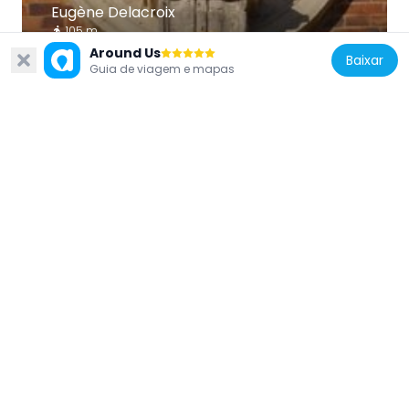
Eugène Delacroix
105 m
Around Us
Baixar
Guia de viagem e mapas
França
James Pradier
119 m
França
Psyché sous l'emprise du mystère