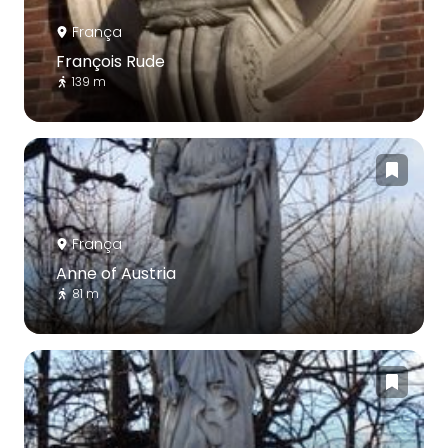
França
François Rude
139 m
França
Anne of Austria
81 m