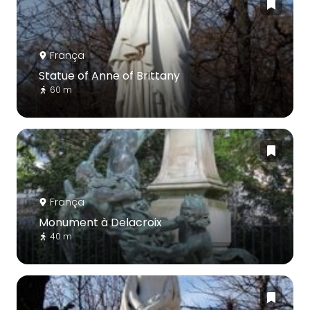
França
Statue of Anne of Brittany
60 m
França
Monument à Delacroix
40 m