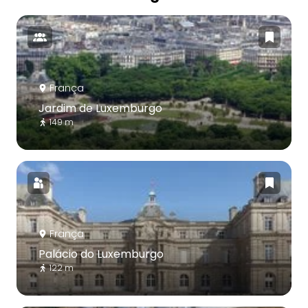
França
Jardim de Luxemburgo
149 m
França
Palácio do Luxemburgo
122 m