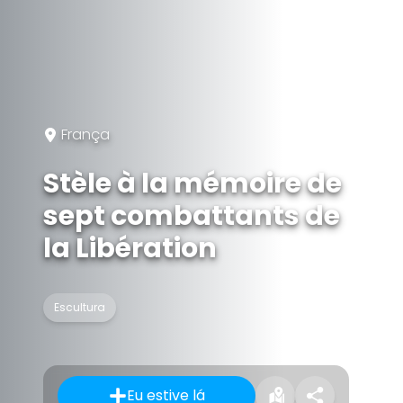
França
Stèle à la mémoire de
sept combattants de
la Libération
Escultura
Eu estive lá