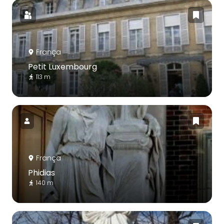
França
Petit Luxembourg
113 m
França
Phidias
140 m