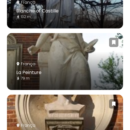
França
Blanche of Castille
132 m
França
La Peinture
79 m
França