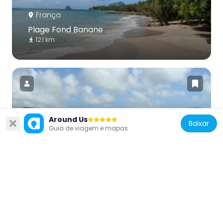
França
Plage Fond Banane
12.1 km
Around Us
França
Baixar
Guia de viagem e mapas
Plage de Gros Raisin
10.4 km