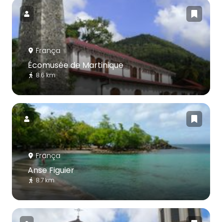
França
Écomusée de Martinique
8.6 km
França
Anse Figuier
8.7 km