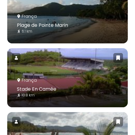
França
Plage de Pointe Marin
6.1 km
França
Stade En Camée
10.8 km