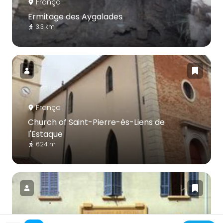
França
Ermitage des Aygalades
3.3 km
França
Church of Saint-Pierre-ès-Liens de
l'Estaque
624 m