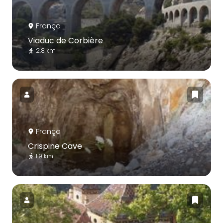
França
Viaduc de Corbière
2.8 km
França
Crispine Cave
1.9 km