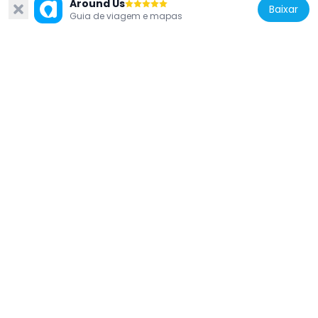
França
Around Us
Baixar
Guia de viagem e mapas
Chaudron de l'Estaque
602 m
França
Savonnerie du Midi
3.5 km
França