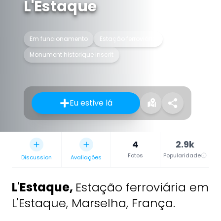
L'Estaque
Em funcionamento
Estação ferroviária
Monument historique inscrit
Eu estive lá
4
2.9k
Fotos
Popularidade
Discussion
Avaliações
L'Estaque
,
Estação ferroviária em
L'Estaque, Marselha, França.