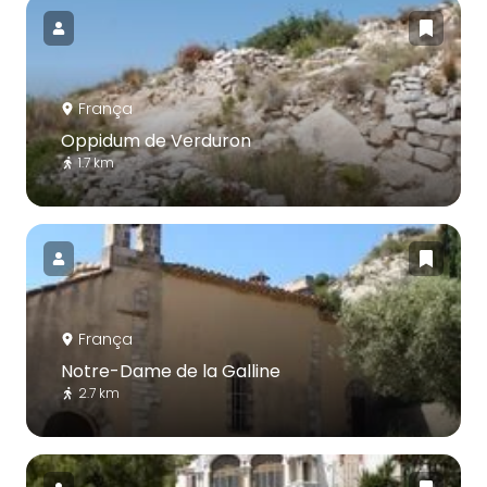
França
Oppidum de Verduron
1.7 km
França
Notre-Dame de la Galline
2.7 km