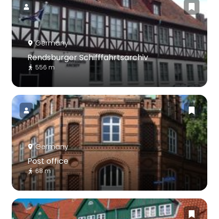
Germany
Rendsburger Schifffahrtsarchiv
556 m
Germany
Post office
68 m