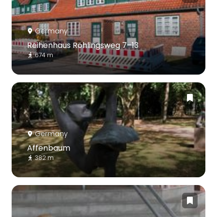
Germany
Reihenhaus Röhlingsweg 7–13
674 m
Germany
Affenbaum
382 m