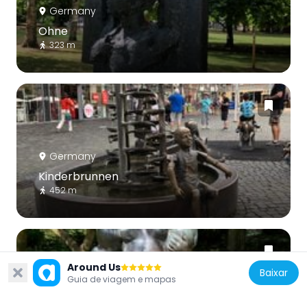
Germany
Ohne
323 m
Germany
Kinderbrunnen
452 m
Around Us
Baixar
Guia de viagem e mapas
Germany