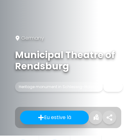
Germany
Municipal Theatre of
Rendsburg
Heritage monument in Schleswig-Holstein
Teatro
Eu estive lá