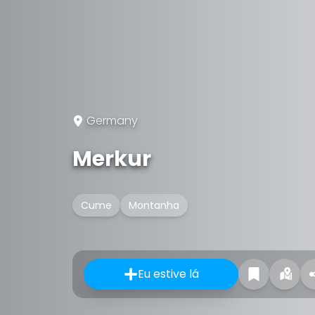
Germany
Merkur
Cume
Montanha
Eu estive lá