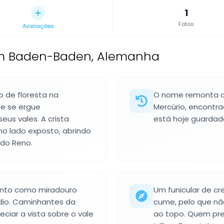
1
Fotos
Avaliações
 Baden-Baden, Alemanha
 de floresta na
O nome remonta a
e se ergue
Mercúrio, encontra
us vales. A crista
está hoje guardad
 no lado exposto, abrindo
 do Reno.
tanto como miradouro
Um funicular de cr
dio. Caminhantes da
cume, pelo que nã
ciar a vista sobre o vale
ao topo. Quem pref