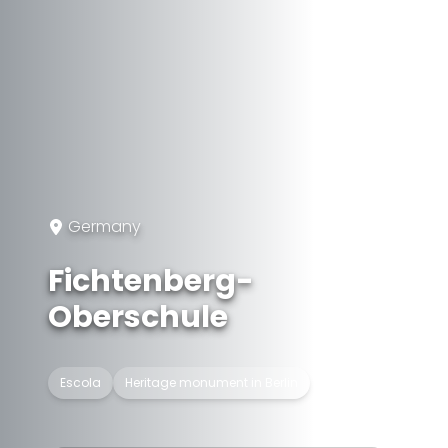
Germany
Fichtenberg-
Oberschule
Escola
Heritage monument in Berlin