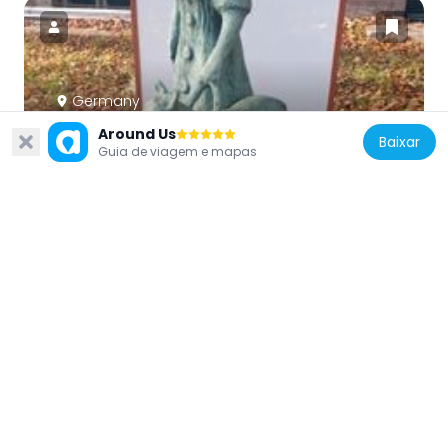
Germany
Blind girl with guide dog
Around Us
Baixar
211 m
Guia de viagem e mapas
Germany
Adria-Filmbühne
548 m