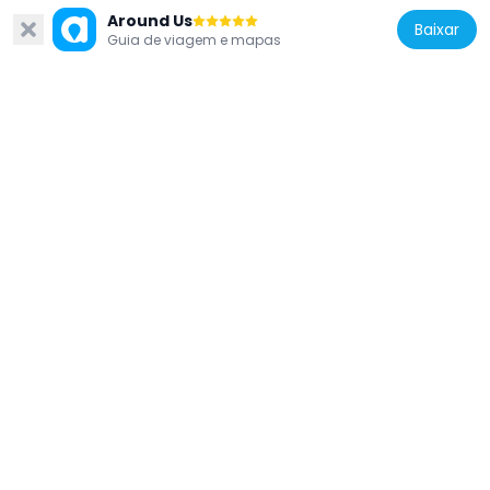
Around Us
Baixar
Guia de viagem e mapas
Germany
Christuskirchhof (Berlin)
1.1 km
Germany
Kirchhof II der ev. Kirchengemeinde
Mariendorf
390 m