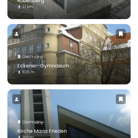
Rauenberg
2.1 km
Germany
Eckener-Gymnasium
825 m
Germany
Kirche Maria Frieden
703 m