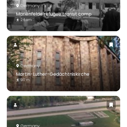
Germany
Marienfelde refugee transit camp
2.6 km
Germany
Martin-Luther-Gedächtniskirche
917 m
Germany