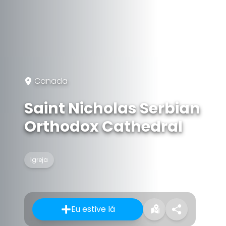
Canada
Saint Nicholas Serbian
Orthodox Cathedral
Igreja
Eu estive lá