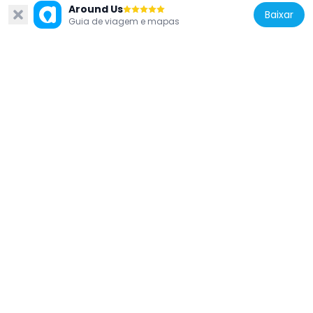
Around Us
Baixar
Guia de viagem e mapas
Canada
Victoria Hall
8.2 km
Canada
Buttermilk Falls
4.1 km