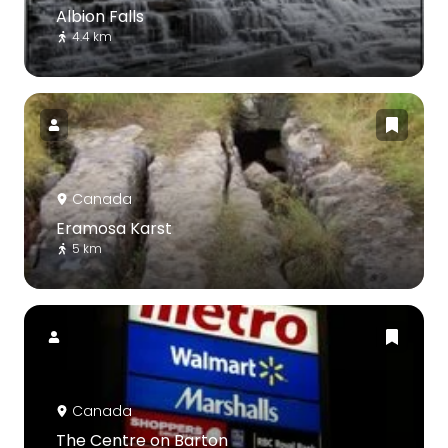
Albion Falls
4.4 km
Canada
Eramosa Karst
5 km
Canada
The Centre on Barton