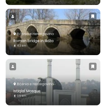
Bósnia e Herzegovina
Roman bridge in Ilidža
4.3 km
Bósnia e Herzegovina
Istiqlal Mosque
3.5 km