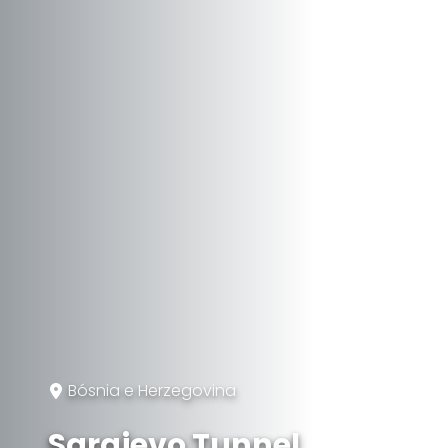
Bósnia e Herzegovina
Sarajevo Tunnel