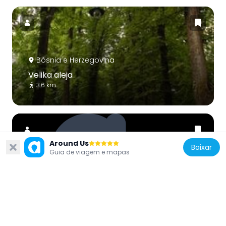
Bósnia e Herzegovina
Velika aleja
3.6 km
Around Us
Baixar
Guia de viagem e mapas
Bósnia e Herzegovina
Azići
3.6 km