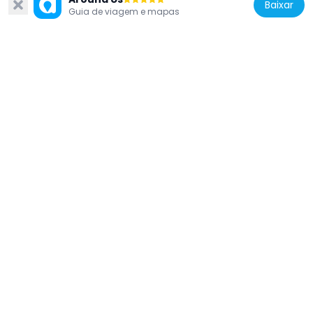
Baixar
Guia de viagem e mapas
Estados Unidos da América
First Baptist Church
6.5 km
Estados Unidos da América
Cokedale Historic District
4.4 km