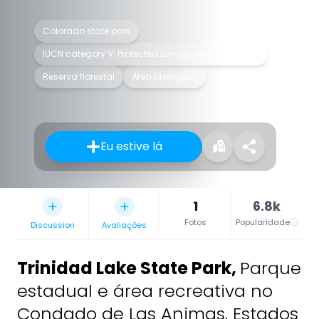
Colorado state park
IUCN category V: Protected Landscape/Seascape
Reserva florestal
Área protegida
Eu estive lá
1
6.8k
Fotos
Popularidade
Discussion
Avaliações
Trinidad Lake State Park
,
Parque
estadual e área recreativa no
Condado de Las Animas, Estados