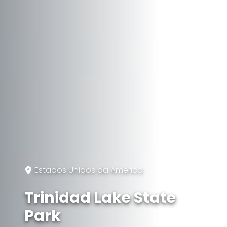
Estados Unidos da América
Trinidad Lake State
Park