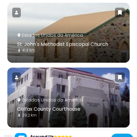
Estados Unidos da América
St. John's Methodist Episcopal Church
41.4 km
Estados Unidos da América
Colfax County Courthouse
29.2 km
Around Us