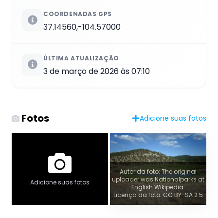
COORDENADAS GPS
37.14560,-104.57000
ÚLTIMA ATUALIZAÇÃO
3 de março de 2026 às 07:10
Fotos
Adicione suas fotos
Autor da foto: The original
uploader was Nationalparks at
Adicione suas fotos
English Wikipedia.
Licença da foto: CC BY-SA 2.5