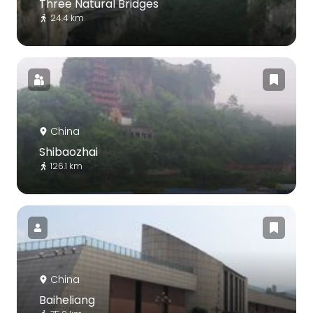
Three Natural Bridges
24.4 km
China
Shibaozhai
126.1 km
China
Baiheliang