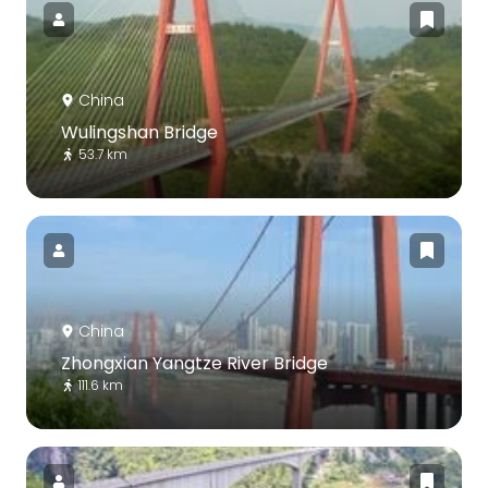
China
Wulingshan Bridge
53.7 km
China
Zhongxian Yangtze River Bridge
111.6 km