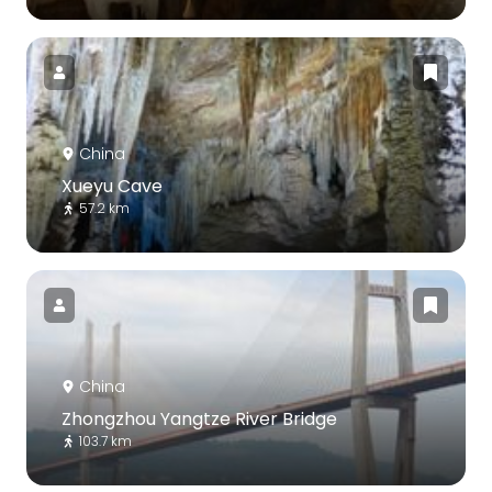
China
Xueyu Cave
57.2 km
China
Zhongzhou Yangtze River Bridge
103.7 km