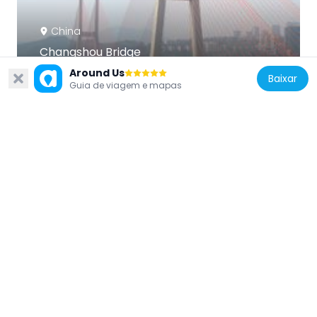
China
Changshou Bridge
107.9 km
Around Us
Baixar
Guia de viagem e mapas
China
Fuling Yangtze River Bridge
79.8 km