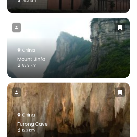
75.2 km
China
Mount Jinfo
83.9 km
China
Furong Cave
12.3 km