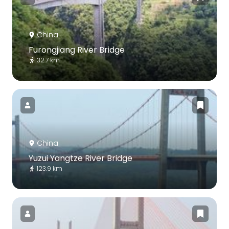
China
Furongjiang River Bridge
32.7 km
China
Yuzui Yangtze River Bridge
123.9 km