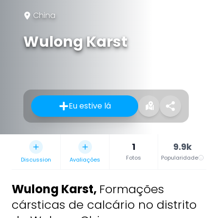
China
Wulong Karst
Eu estive lá
1
9.9k
Fotos
Popularidade
Discussion
Avaliações
Wulong Karst
,
Formações
cársticas de calcário no distrito