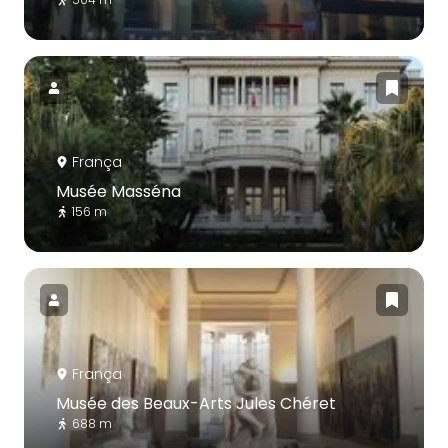
França
Musée Masséna
156 m
França
Musée des Beaux-Arts Jules Chéret
688 m