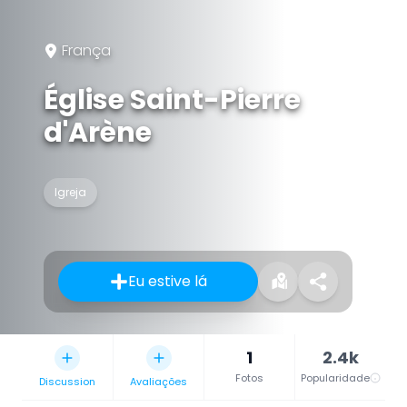
França
Église Saint-Pierre
d'Arène
Igreja
Eu estive lá
1
2.4k
Fotos
Popularidade
Discussion
Avaliações