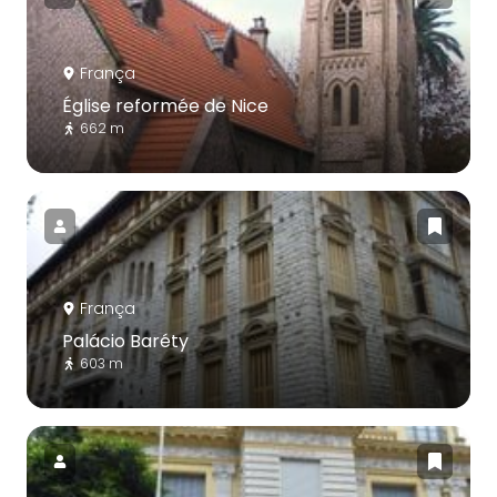
França
Église reformée de Nice
662 m
França
Palácio Baréty
603 m