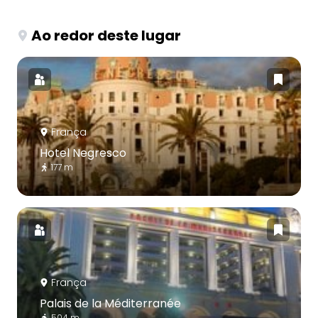
Ao redor deste lugar
França
Hotel Negresco
177 m
França
Palais de la Méditerranée
504 m