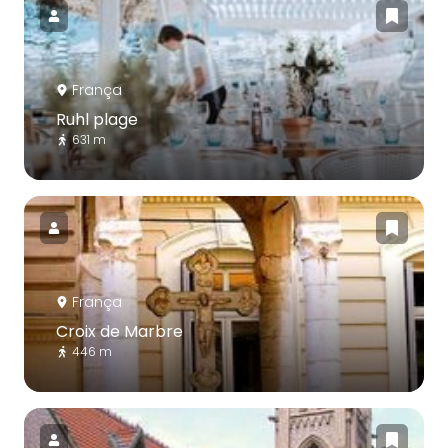
França
Ruhl plage
631 m
França
Croix de Marbre
446 m