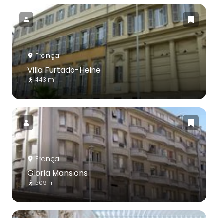
França
Villa Furtado-Heine
443 m
França
Gloria Mansions
509 m