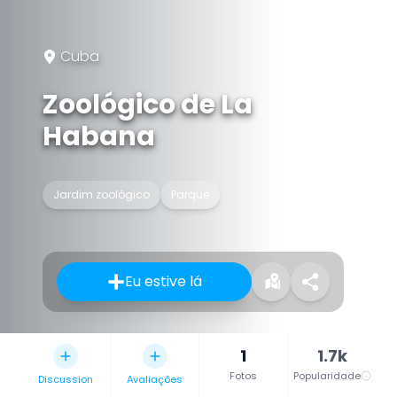
Cuba
Zoológico de La
Habana
Jardim zoológico
Parque
Eu estive lá
1
1.7k
Fotos
Popularidade
Discussion
Avaliações