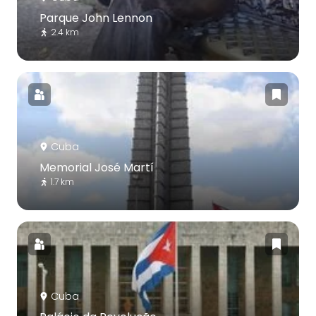
Parque John Lennon
2.4 km
Cuba
Memorial José Martí
1.7 km
Cuba