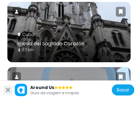
Cuba
Iglesia del Sagrado Corazón
3.7 km
Around Us
Baixar
Guia de viagem e mapas
Cuba
Beth Shalom Temple
3.5 km