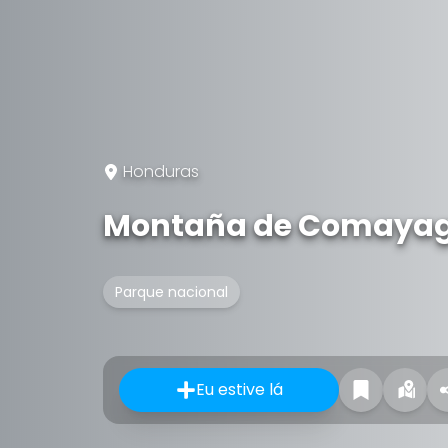
Honduras
Montaña de Comayagu
Parque nacional
Eu estive lá