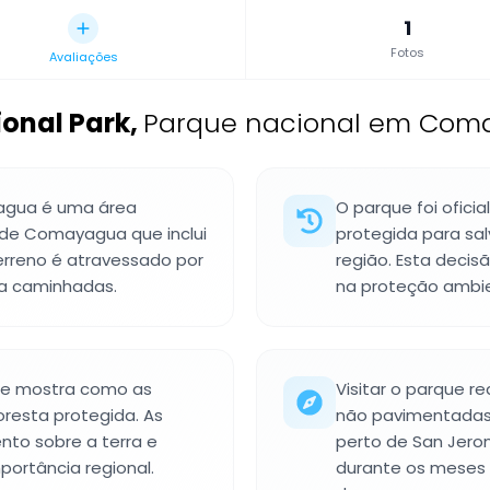
1
Fotos
Avaliações
onal Park
,
Parque nacional em Com
agua é uma área
O parque foi ofic
e de Comayagua que inclui
protegida para sal
terreno é atravessado por
região. Esta deci
ra caminhadas.
na proteção ambie
que mostra como as
Visitar o parque r
resta protegida. As
não pavimentadas 
to sobre a terra e
perto de San Jero
portância regional.
durante os meses 