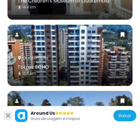
The Children's Museum of Guatemala
14.4 km
Guatemala
Torres ECHO
12.8 km
Around Us
Baixar
Guia de viagem e mapas
Guatemala
Estadio Revolución Ciudad de Guatemala
12.4 km