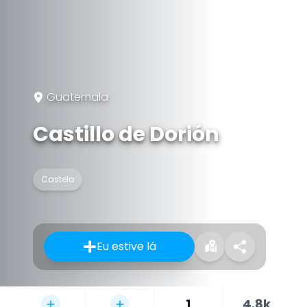
Guatemala
Castillo de Dorión
Castelo
Eu estive lá
1
4.8k