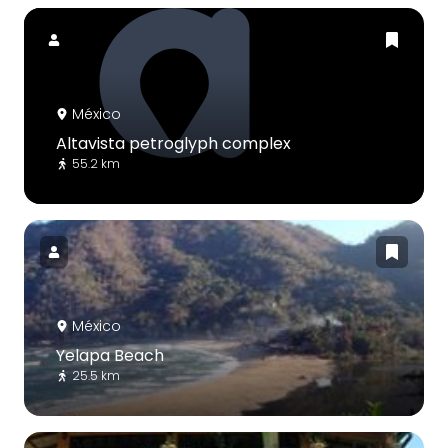
México
Altavista petroglyph complex
55.2 km
México
Yelapa Beach
25.5 km