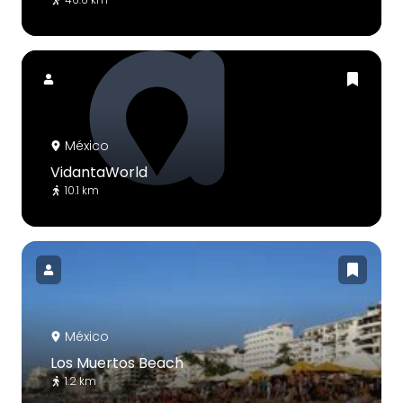
México
VidantaWorld
10.1 km
México
Los Muertos Beach
1.2 km