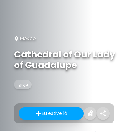
México
Cathedral of Our Lady
of Guadalupe
Igreja
Eu estive lá