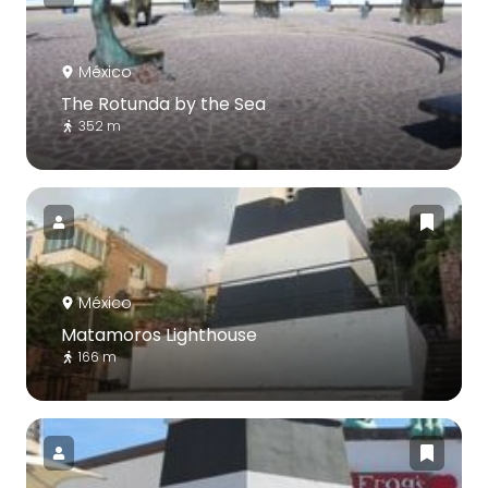
México
The Rotunda by the Sea
352 m
México
Matamoros Lighthouse
166 m