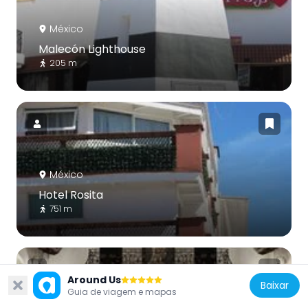
México
Malecón Lighthouse
205 m
México
Hotel Rosita
751 m
Around Us
Baixar
Guia de viagem e mapas