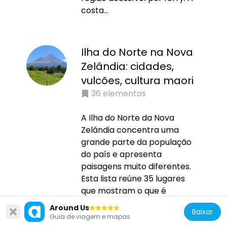
costa...
Ilha do Norte na Nova
Zelândia: cidades,
vulcões, cultura maori
36
elementos
A Ilha do Norte da Nova
Zelândia concentra uma
grande parte da população
do país e apresenta
paisagens muito diferentes.
Esta lista reúne 35 lugares
que mostram o que é
possível ver lá: cidades como
Around Us
Baixar
Auckland e Wellington,
Guia de viagem e mapas