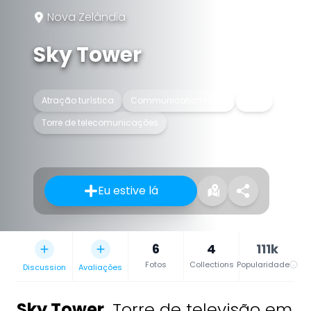
Nova Zelândia
Sky Tower
Atração turística
Communication tower
Torre
Torre de telecomunicações
Eu estive lá
6
4
111k
Fotos
Collections
Popularidade
Discussion
Avaliações
Sky Tower
,
Torre de televisão em