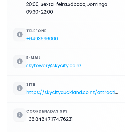
20:00; Sexta-feira,Sábado,Domingo
09:30-22:00
TELEFONE
+6493636000
E-MAIL
skytower@skycity.co.nz
SITE
https://skycityauckland.co.nz/attractions/sky-tower
COORDENADAS GPS
-36.84847,174.76231