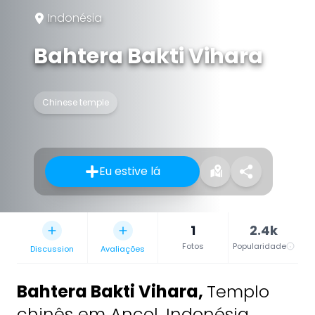
Indonésia
Bahtera Bakti Vihara
Chinese temple
Eu estive lá
1
2.4k
Fotos
Popularidade
Discussion
Avaliações
Bahtera Bakti Vihara
,
Templo
chinês em Ancol, Indonésia.