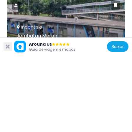
Indonésia
Jembatan Merah
3.7 km
Around Us
Baixar
Guia de viagem e mapas
Indonésia
Messiah Cathedral
3.9 km