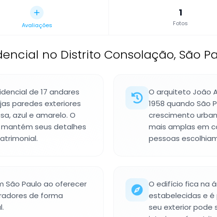
1
Fotos
Avaliações
idencial no Distrito Consolação, São Pau
idencial de 17 andares
O arquiteto João 
jas paredes exteriores
1958 quando São P
sa, azul e amarelo. O
crescimento urban
 mantém seus detalhes
mais amplas em c
atrimonial.
pessoas escolhiam 
m São Paulo ao oferecer
O edifício fica na
radores de forma
estabelecidas e é 
l.
seu exterior pode 