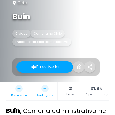
Chile
Buin
Cidade
Comuna no Chile
Entidade territorial administrativa
Eu estive lá
2
31.8k
Fotos
Popularidade
Discussion
Avaliações
Buin
,
Comuna administrativa na