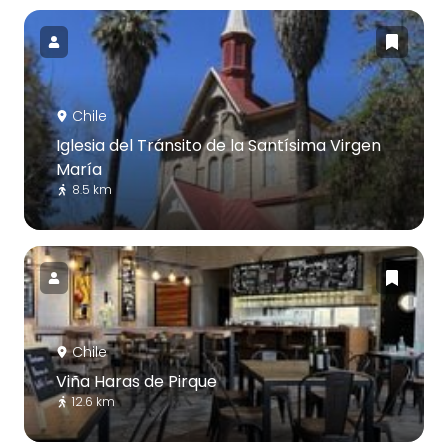
Chile
Iglesia del Tránsito de la Santísima Virgen
María
8.5 km
Chile
Viña Haras de Pirque
12.6 km