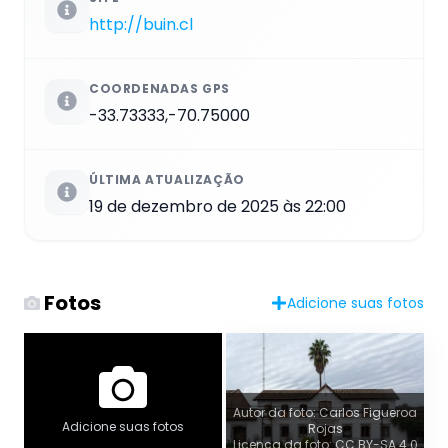
http://buin.cl
COORDENADAS GPS
-33.73333,-70.75000
ÚLTIMA ATUALIZAÇÃO
19 de dezembro de 2025 às 22:00
Fotos
Adicione suas fotos
Autor da foto: Carlos Figueroa
Adicione suas fotos
Rojas
Licença da foto: CC BY-SA 4.0