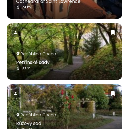
Cathedral of Saint Lawrence
124 m
República Checa
Petřínské sady
183 m
República Checa
Růžový sad