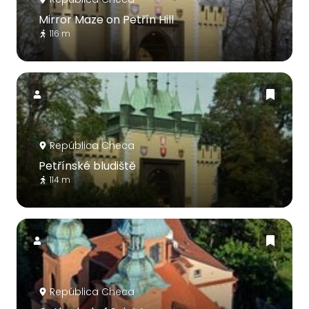
Mirror Maze on Petřín Hill
116 m
República Checa
Petřínské bludiště
114 m
República Checa