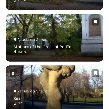
200 m
República Checa
Stations of the Cross at Petřín
183 m
República Checa
Kiss
197 m