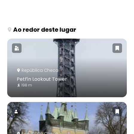
Ao redor deste lugar
República Checa
Petřín Lookout Tower
198 m
República Checa