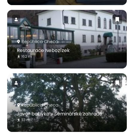
República Checa
Restaurace Nebozízek
162 m
República Checa
Javor babyka v Seminářské zahradě
113 m