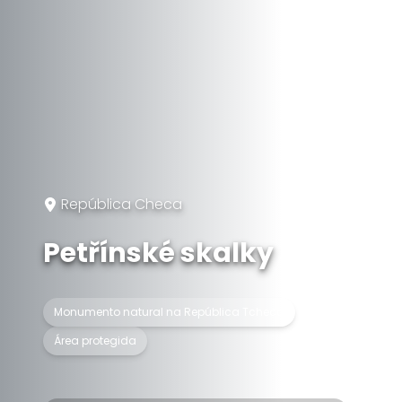
República Checa
Petřínské skalky
Monumento natural na República Tcheca
Área protegida