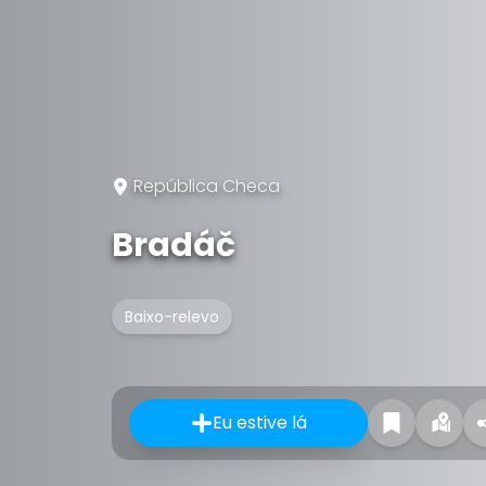
República Checa
Bradáč
Baixo-relevo
Eu estive lá