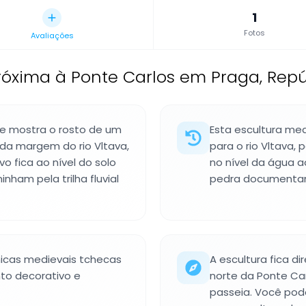
1
Fotos
Avaliações
róxima à Ponte Carlos em Praga, Rep
ue mostra o rosto de um
Esta escultura me
a margem do rio Vltava,
para o rio Vltava,
o fica ao nível do solo
no nível da água 
inham pela trilha fluvial
pedra documentam 
nicas medievais tchecas
A escultura fica d
to decorativo e
norte da Ponte Car
passeia. Você pode