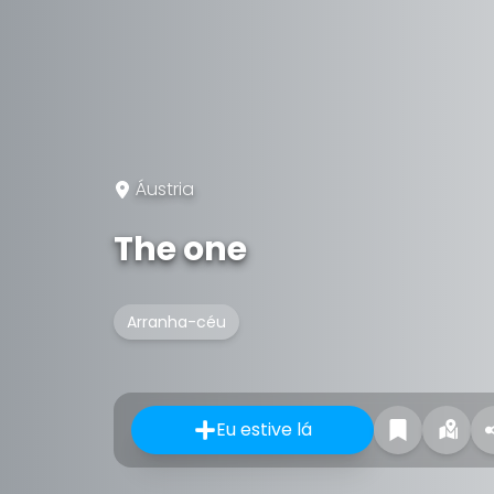
Áustria
The one
Arranha-céu
Eu estive lá