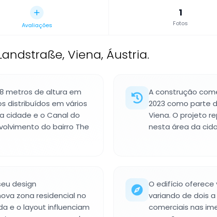
1
Fotos
Avaliações
Landstraße, Viena, Áustria.
28 metros de altura em
A construção come
 distribuídos em vários
2023 como parte d
 a cidade e o Canal do
Viena. O projeto r
olvimento do bairro The
nesta área da cid
seu design
O edifício oferec
va zona residencial no
variando de dois 
a e o layout influenciam
comerciais nas im