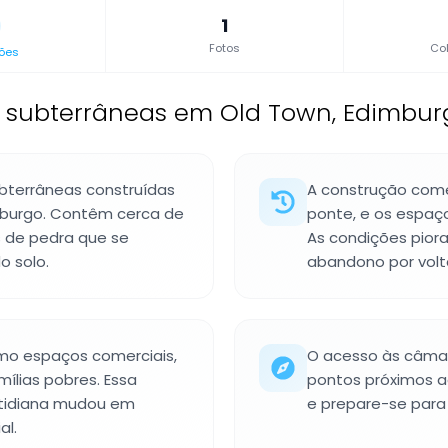
1
Fotos
Col
ões
subterrâneas em Old Town, Edimburg
bterrâneas construídas
A construção com
imburgo. Contêm cerca de
ponte, e os espaço
s de pedra que se
As condições pior
 solo.
abandono por volta
mo espaços comerciais,
O acesso às câmar
ílias pobres. Essa
pontos próximos a
tidiana mudou em
e prepare-se para 
al.